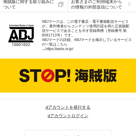
海賊版に関する取り組みに
お客さまのご利用端末から
ついて
の情報の外部送信について
ABJマークは、この電子書店・電子書籍配信サービス
が、著作権者からコンテンツ使用許諾を得た正規版配
信サービスであることを示す登録商標（登録番号 第
6091713号）です。
ABJマークの詳細、ABJマークを掲示しているサービス
の一覧はこちら
→
https://aebs.or.jp/
dアカウントを発行する
dアカウントログイン