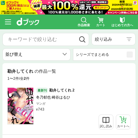
作品検索
カート
はじめての方へ
絞り込み
シリーズでまとめる
勘弁してくれ
の作品一覧
1〜2件/全
2
件
勘弁してくれ 2
最新刊
冬乃郁也 崎谷はるひ
マンガ
743
試し読み
カートへ