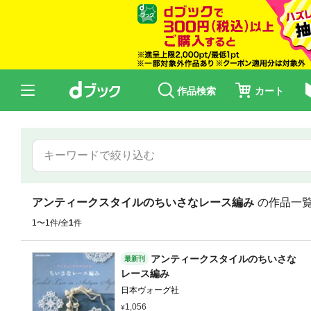
作品検索
カート
アンティークスタイルのちいさなレース編み
の作品一
1〜1件/全
1
件
アンティークスタイルのちいさな
最新刊
レース編み
日本ヴォーグ社
1,056