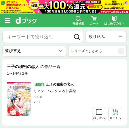
作品検索
カート
はじめての方へ
絞り込み
シリーズでまとめる
王子の秘密の恋人
の作品一覧
1〜1件/全
1
件
王子の秘密の恋人
最新刊
リアン・バンクス 友井美穂
マンガ
550
試し読み
カートへ