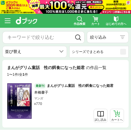
作品検索
カート
はじめての方へ
絞り込み
シリーズでまとめる
まんがグリム童話 性の餌食になった姫君
の作品一覧
1〜1件/全
1
件
まんがグリム童話 性の餌食になった姫君
最新刊
本橋馨子
マンガ
770
試し読み
カートへ