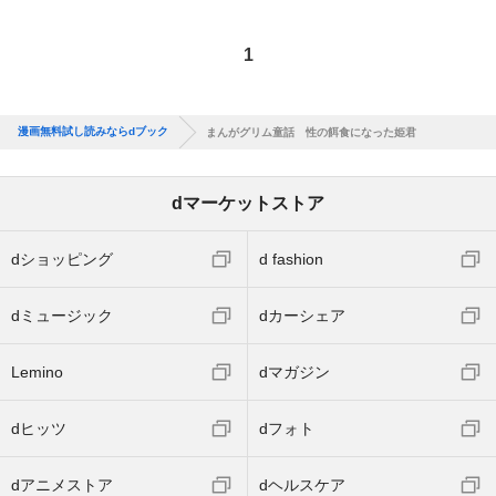
1
漫画無料試し読みならdブック
まんがグリム童話 性の餌食になった姫君
dマーケットストア
dショッピング
d fashion
dミュージック
dカーシェア
Lemino
dマガジン
dヒッツ
dフォト
dアニメストア
dヘルスケア