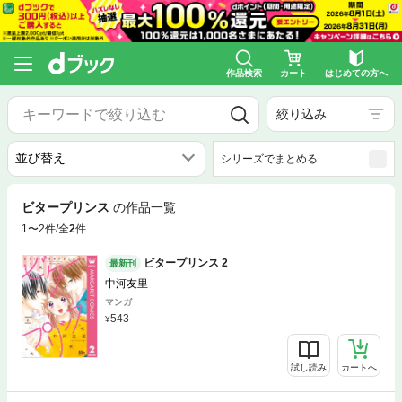
作品検索
カート
はじめての方へ
絞り込み
シリーズでまとめる
ビタープリンス
の作品一覧
1〜2件/全
2
件
ビタープリンス 2
最新刊
中河友里
マンガ
543
試し読み
カートへ