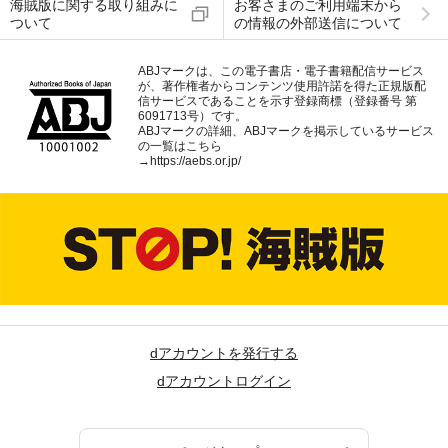
海賊版に関する取り組みに
お客さまのご利用端末から
ついて
の情報の外部送信について
ABJマークは、この電子書店・電子書籍配信サービス
が、著作権者からコンテンツ使用許諾を得た正規版配
信サービスであることを示す登録商標（登録番号 第
6091713号）です。
ABJマークの詳細、ABJマークを掲示しているサービス
の一覧はこちら
→
https://aebs.or.jp/
dアカウントを発行する
dアカウントログイン