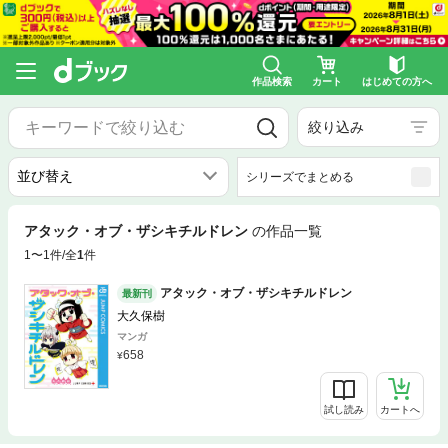
作品検索
カート
はじめての方へ
絞り込み
シリーズでまとめる
アタック・オブ・ザシキチルドレン
の作品一覧
1〜1件/全
1
件
アタック・オブ・ザシキチルドレン
最新刊
大久保樹
マンガ
658
試し読み
カートへ