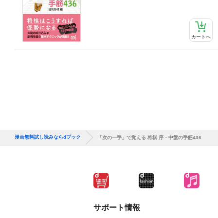
カートへ
漫画無料試し読みならdブック
「次の一手」で覚える 将棋 序・中盤の手筋436
サポート情報