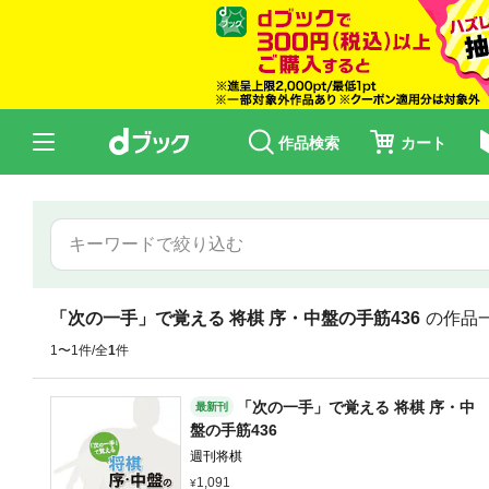
作品検索
カート
「次の一手」で覚える 将棋 序・中盤の手筋436
の作品
1〜1件/全
1
件
「次の一手」で覚える 将棋 序・中
最新刊
盤の手筋436
週刊将棋
1,091