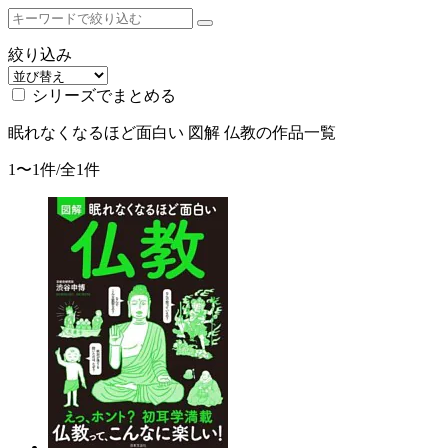
絞り込み
シリーズでまとめる
眠れなくなるほど面白い 図解 仏教
の作品一覧
1〜1件/全
1
件