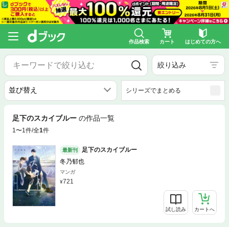
作品検索
カート
はじめての方へ
絞り込み
シリーズでまとめる
足下のスカイブルー
の作品一覧
1〜1件/全
1
件
足下のスカイブルー
最新刊
冬乃郁也
マンガ
721
試し読み
カートへ