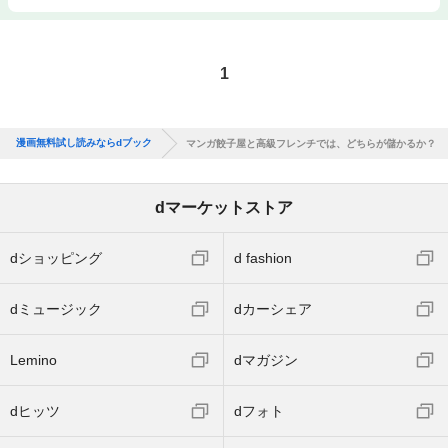
1
漫画無料試し読みならdブック
マンガ餃子屋と高級フレンチでは、どちらが儲かるか？
dマーケットストア
dショッピング
d fashion
dミュージック
dカーシェア
Lemino
dマガジン
dヒッツ
dフォト