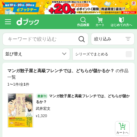
作品検索
カート
はじめての方へ
絞り込み
シリーズでまとめる
マンガ餃子屋と高級フレンチでは、どちらが儲かるか？
の作品
一覧
1〜1件/全
1
件
マンガ餃子屋と高級フレンチでは、どちらが儲か
最新刊
るか？
武井宏文
1,320
カートへ