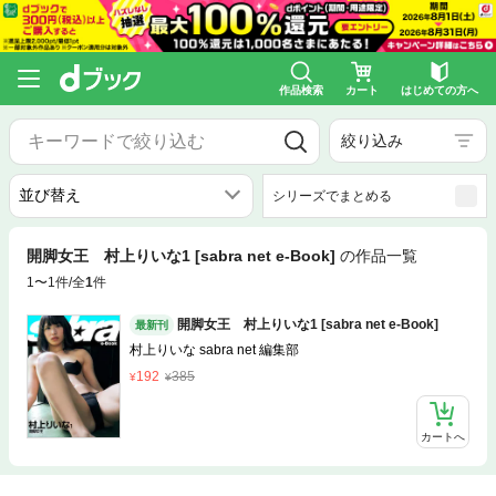
作品検索
カート
はじめての方へ
絞り込み
シリーズでまとめる
開脚女王 村上りいな1 [sabra net e-Book]
の作品一覧
1〜1件/全
1
件
開脚女王 村上りいな1 [sabra net e-Book]
最新刊
村上りいな sabra net 編集部
192
385
カートへ