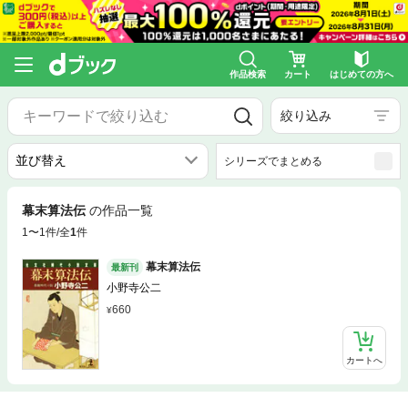
作品検索
カート
はじめての方へ
絞り込み
シリーズでまとめる
幕末算法伝
の作品一覧
1〜1件/全
1
件
幕末算法伝
最新刊
小野寺公二
660
カートへ