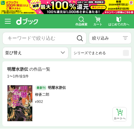
作品検索
カート
はじめての方へ
絞り込み
シリーズでまとめる
明暦水滸伝
の作品一覧
1〜1件/全
1
件
明暦水滸伝
最新刊
柳蒼二郎
902
カートへ