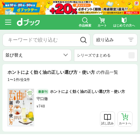
作品検索
カート
はじめての方へ
絞り込み
シリーズでまとめる
ホントによく効く油の正しい選び方・使い方
の作品一覧
1〜1件/全
1
件
ホントによく効く油の正しい選び方・使い方
最新刊
守口徹
748
試し読み
カートへ