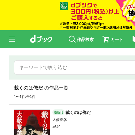
作品検索
カート
裁くのは俺だ
の作品一覧
1〜1件/全
1
件
裁くのは俺だ
最新刊
大藪春彦
649