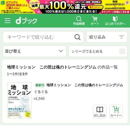
作品検索
カート
はじめての方へ
絞り込み
シリーズでまとめる
地球ミッション この世は魂のトレーニングジム
の作品一覧
1〜1件/全
1
件
地球ミッション この世は魂のトレーニングジム
最新刊
ぐるぐる
1,540
試し読み
カートへ