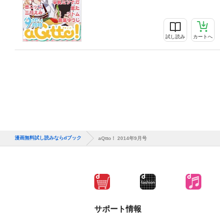
試し読み
カートへ
漫画無料試し読みならdブック
aQtto！ 2014年9月号
サポート情報