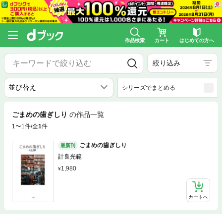
作品検索
カート
はじめての方へ
絞り込み
シリーズでまとめる
ごまめの歯ぎしり
の作品一覧
1〜1件/全
1
件
ごまめの歯ぎしり
最新刊
計良光範
1,980
カートへ