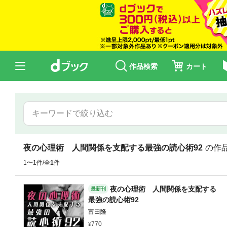
作品検索
カート
夜の心理術 人間関係を支配する最強の読心術92
の作
1〜1件/全
1
件
夜の心理術 人間関係を支配する
最新刊
最強の読心術92
富田隆
770