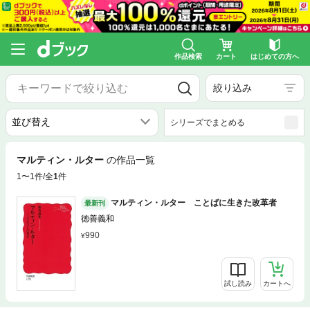
作品検索
カート
はじめての方へ
絞り込み
シリーズでまとめる
マルティン・ルター
の作品一覧
1〜1件/全
1
件
マルティン・ルター ことばに生きた改革者
最新刊
徳善義和
990
試し読み
カートへ