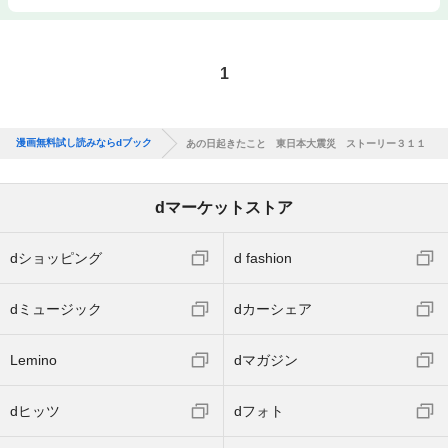
1
漫画無料試し読みならdブック
あの日起きたこと 東日本大震災 ストーリー３１１
dマーケットストア
dショッピング
d fashion
dミュージック
dカーシェア
Lemino
dマガジン
dヒッツ
dフォト