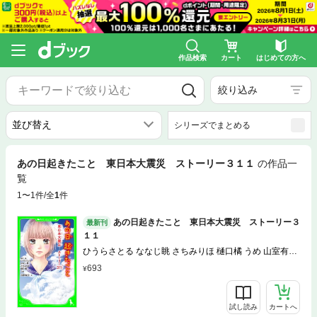
作品検索
カート
はじめての方へ
絞り込み
シリーズでまとめる
あの日起きたこと 東日本大震災 ストーリー３１１
の作品一
覧
1〜1件/全
1
件
あの日起きたこと 東日本大震災 ストーリー３
最新刊
１１
ひうらさとる ななじ眺 さちみりほ 樋口橘 うめ 山室有紀
子
693
試し読み
カートへ