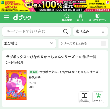
作品検索
カート
はじめての方へ
絞り込み
シリーズでまとめる
ラヴボックス～ひなの＆かっちゃんシリーズ～
の作品一覧
1〜1件/全
1
件
ラヴボックス～ひなの＆かっちゃんシリーズ～
最新刊
神代京子
マンガ
803
試し読み
カートへ