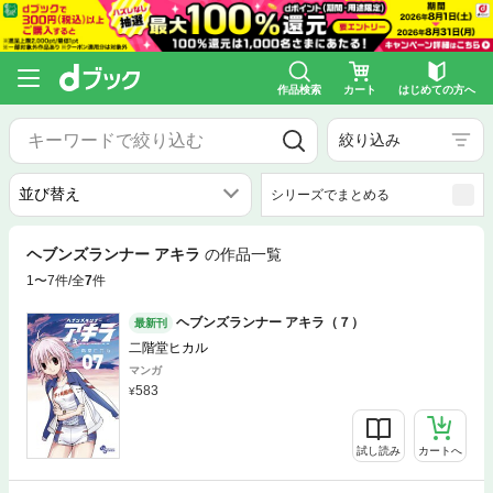
作品検索
カート
はじめての方へ
絞り込み
シリーズでまとめる
ヘブンズランナー アキラ
の作品一覧
1〜7件/全
7
件
ヘブンズランナー アキラ（７）
最新刊
二階堂ヒカル
マンガ
583
試し読み
カートへ