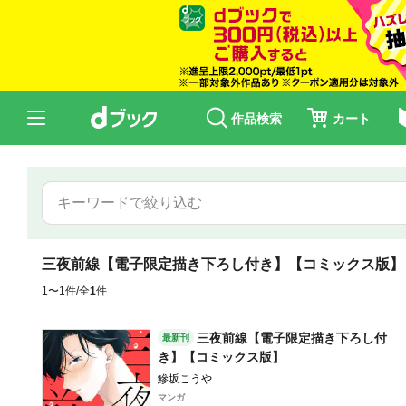
作品検索
カート
三夜前線【電子限定描き下ろし付き】【コミックス版】
1〜1件/全
1
件
三夜前線【電子限定描き下ろし付
最新刊
き】【コミックス版】
鰺坂こうや
マンガ