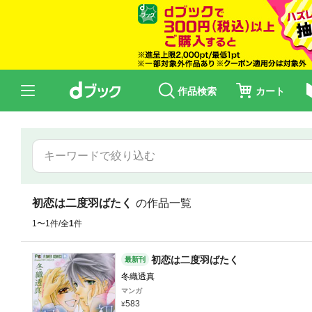
作品検索
カート
初恋は二度羽ばたく
の作品一覧
1〜1件/全
1
件
初恋は二度羽ばたく
最新刊
冬織透真
マンガ
583