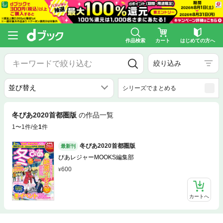
作品検索
カート
はじめての方へ
絞り込み
シリーズでまとめる
冬ぴあ2020首都圏版
の作品一覧
1〜1件/全
1
件
冬ぴあ2020首都圏版
最新刊
ぴあレジャーMOOKS編集部
600
カートへ