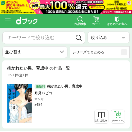
作品検索
カート
はじめての方へ
絞り込み
シリーズでまとめる
抱かれたい男、育成中
の作品一覧
1〜1件/全
1
件
抱かれたい男、育成中
最新刊
月見パピコ
マンガ
484
試し読み
カートへ