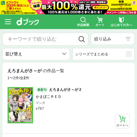
作品検索
カート
はじめての方へ
絞り込み
シリーズでまとめる
えろまんがさ～が
の作品一覧
1〜2件/全
2
件
えろまんがさ～が 2
最新刊
かまぼこＲＥＤ
マンガ
767
カートへ