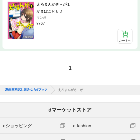
えろまんがさ～が 1
かまぼこＲＥＤ
マンガ
767
カートへ
1
漫画無料試し読みならdブック
えろまんがさ～が
dマーケットストア
dショッピング
d fashion