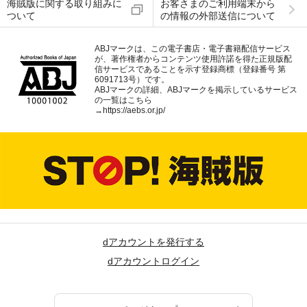
海賊版に関する取り組みに
お客さまのご利用端末から
ついて
の情報の外部送信について
ABJマークは、この電子書店・電子書籍配信サービス
が、著作権者からコンテンツ使用許諾を得た正規版配
信サービスであることを示す登録商標（登録番号 第
6091713号）です。
ABJマークの詳細、ABJマークを掲示しているサービス
の一覧はこちら
→
https://aebs.or.jp/
dアカウントを発行する
dアカウントログイン