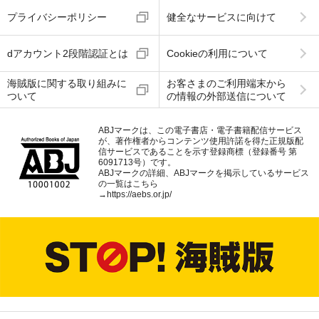
プライバシーポリシー
健全なサービスに向けて
dアカウント2段階認証とは
Cookieの利用について
海賊版に関する取り組みに
お客さまのご利用端末から
ついて
の情報の外部送信について
ABJマークは、この電子書店・電子書籍配信サービス
が、著作権者からコンテンツ使用許諾を得た正規版配
信サービスであることを示す登録商標（登録番号 第
6091713号）です。
ABJマークの詳細、ABJマークを掲示しているサービス
の一覧はこちら
→
https://aebs.or.jp/