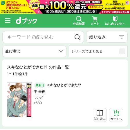
作品検索
カート
はじめての方へ
絞り込み
シリーズでまとめる
スキなひとができた!?
の作品一覧
1〜1件/全
1
件
スキなひとができた!?
最新刊
平 未夜
マンガ
680
試し読み
カートへ