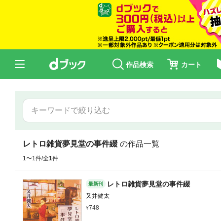
作品検索
カート
レトロ雑貨夢見堂の事件綴
の作品一覧
1〜1件/全
1
件
レトロ雑貨夢見堂の事件綴
最新刊
又井健太
748