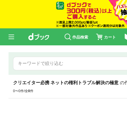
作品検索
カート
クリエイター必携 ネットの権利トラブル解決の極意
の
0〜0件/全
0
件