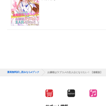
漫画無料試し読みならdブック
お嬢様はラブコメの主人公になりたい！ 【連載版】