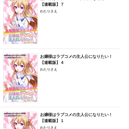
【連載版】７
わたりさえ
お嬢様はラブコメの主人公になりたい！
【連載版】４
わたりさえ
お嬢様はラブコメの主人公になりたい！
【連載版】１
わたりさえ