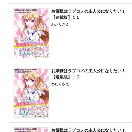
お嬢様はラブコメの主人公になりたい！
【連載版】１５
わたりさえ
お嬢様はラブコメの主人公になりたい！
【連載版】１２
わたりさえ
お嬢様はラブコメの主人公になりたい！