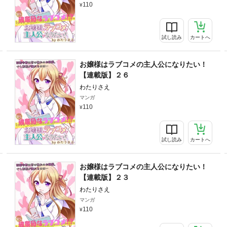
110
試し読み
カートへ
お嬢様はラブコメの主人公になりたい！
【連載版】２６
わたりさえ
マンガ
110
試し読み
カートへ
お嬢様はラブコメの主人公になりたい！
【連載版】２３
わたりさえ
マンガ
110