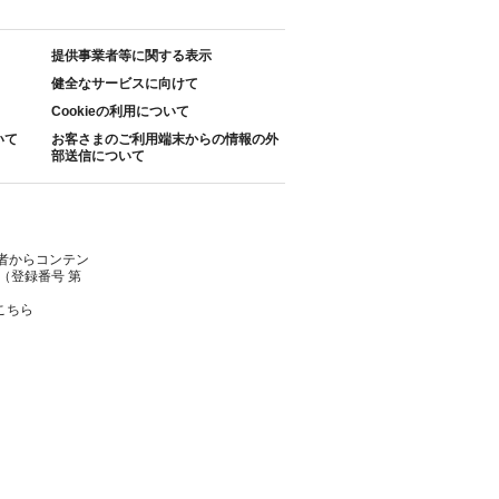
提供事業者等に関する表示
健全なサービスに向けて
Cookieの利用について
いて
お客さまのご利用端末からの情報の外
部送信について
者からコンテン
（登録番号 第
こちら