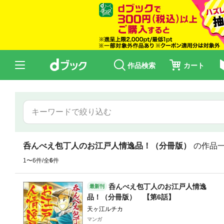
作品検索
カート
呑んべえ包丁人のお江戸人情逸品！（分冊版）
の作品
1〜6件/全
6
件
呑んべえ包丁人のお江戸人情逸
最新刊
品！（分冊版） 【第6話】
天ヶ江ルチカ
マンガ