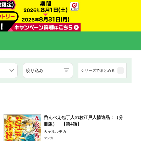
絞り込み
シリーズでまとめる
呑んべえ包丁人のお江戸人情逸品！（分
冊版） 【第4話】
天ヶ江ルチカ
マンガ