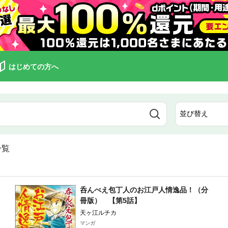
はじめての方へ
一覧
呑んべえ包丁人のお江戸人情逸品！（分
冊版） 【第5話】
天ヶ江ルチカ
マンガ