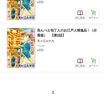
220
試し読み
カートへ
呑んべえ包丁人のお江戸人情逸品！（分
冊版） 【第2話】
天ヶ江ルチカ
マンガ
220
試し読み
カートへ
1