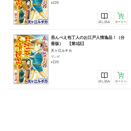
220
試し読み
カートへ
呑んべえ包丁人のお江戸人情逸品！（分
冊版） 【第3話】
天ヶ江ルチカ
マンガ
220
試し読み
カートへ