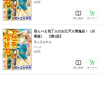
220
試し読み
カートへ
呑んべえ包丁人のお江戸人情逸品！（分
冊版） 【第1話】
天ヶ江ルチカ
マンガ
220
試し読み
カートへ