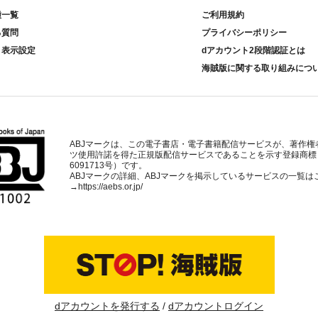
種一覧
ご利用規約
る質問
プライバシーポリシー
ト表示設定
dアカウント2段階認証とは
海賊版に関する取り組みにつ
ABJマークは、この電子書店・電子書籍配信サービスが、著作権
ツ使用許諾を得た正規版配信サービスであることを示す登録商標
6091713号）です。
ABJマークの詳細、ABJマークを掲示しているサービスの一覧は
→
https://aebs.or.jp/
dアカウントを発行する
dアカウントログイン