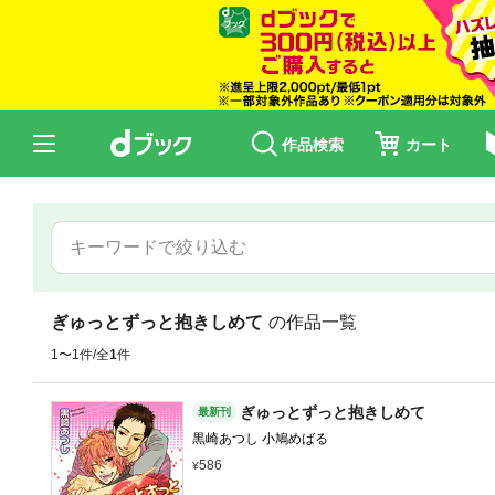
作品検索
カート
ぎゅっとずっと抱きしめて
の作品一覧
1〜1件/全
1
件
ぎゅっとずっと抱きしめて
最新刊
黒崎あつし 小鳩めばる
586