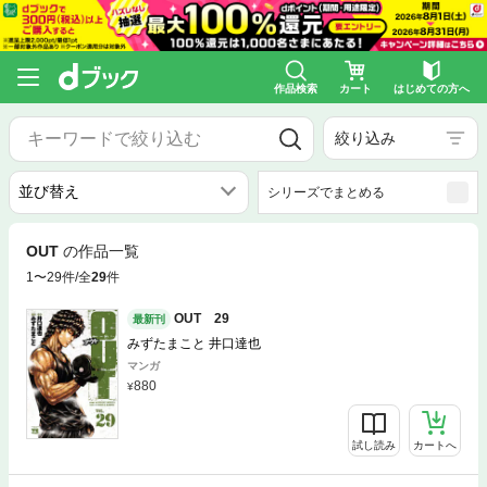
作品検索
カート
はじめての方へ
絞り込み
シリーズでまとめる
OUT
の作品一覧
1〜29件/全
29
件
OUT 29
最新刊
みずたまこと 井口達也
マンガ
880
試し読み
カートへ