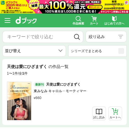
作品検索
カート
はじめての方へ
絞り込み
シリーズでまとめる
天使は愛にひざまずく
の作品一覧
1〜1件/全
1
件
天使は愛にひざまずく
最新刊
東みなみ キャロル・モーティマー
660
試し読み
カートへ