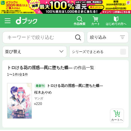
作品検索
カート
はじめての方へ
絞り込み
シリーズでまとめる
トロける花の淫惑―罠に堕ちた蝶―
の作品一覧
1〜1件/全
1
件
トロける花の淫惑―罠に堕ちた蝶―
最新刊
桜木あやめ
マンガ
220
カートへ