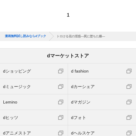
1
漫画無料試し読みならdブック
トロける花の淫惑―罠に堕ちた蝶―
dマーケットストア
dショッピング
d fashion
dミュージック
dカーシェア
Lemino
dマガジン
dヒッツ
dフォト
dアニメストア
dヘルスケア