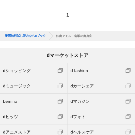
1
漫画無料試し読みならdブック
妖魔アモル 翡翠の魔身変
dマーケットストア
dショッピング
d fashion
dミュージック
dカーシェア
Lemino
dマガジン
dヒッツ
dフォト
dアニメストア
dヘルスケア