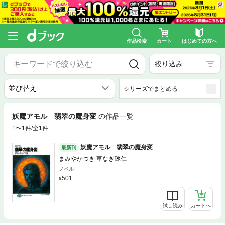
作品検索
カート
はじめての方へ
絞り込み
シリーズでまとめる
妖魔アモル 翡翠の魔身変
の作品一覧
1〜1件/全
1
件
妖魔アモル 翡翠の魔身変
最新刊
まみやかつき 草なぎ琢仁
ノベル
501
試し読み
カートへ