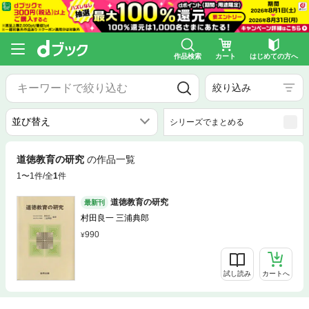
作品検索
カート
はじめての方へ
絞り込み
シリーズでまとめる
道徳教育の研究
の作品一覧
1〜1件/全
1
件
道徳教育の研究
最新刊
村田良一 三浦典郎
990
試し読み
カートへ