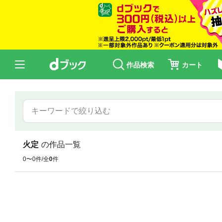
作品検索
カート
火定
の作品一覧
0〜0件/全
0
件