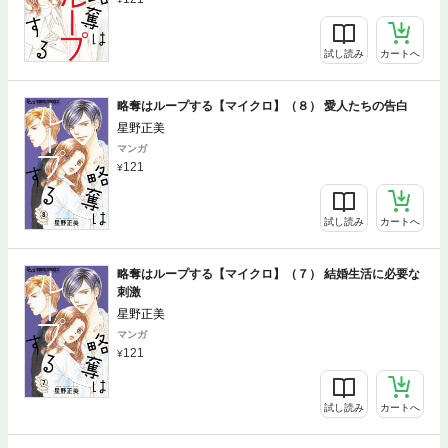
試し読み
カートへ
略奪はループする【マイクロ】（８） 愛人たちの告白
星野正美
マンガ
121
試し読み
カートへ
略奪はループする【マイクロ】（７） 結婚生活に必要な
刺激
星野正美
マンガ
121
試し読み
カートへ