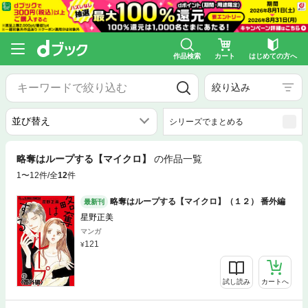
作品検索
カート
はじめての方へ
絞り込み
シリーズでまとめる
略奪はループする【マイクロ】
の作品一覧
1〜12件/全
12
件
略奪はループする【マイクロ】（１２） 番外編
最新刊
星野正美
マンガ
121
試し読み
カートへ