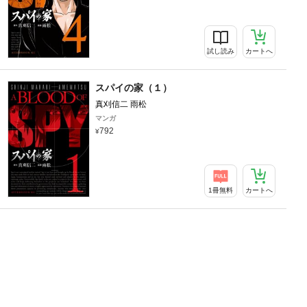
試し読み
カートへ
スパイの家（１）
真刈信二 雨松
マンガ
792
1冊無料
カートへ