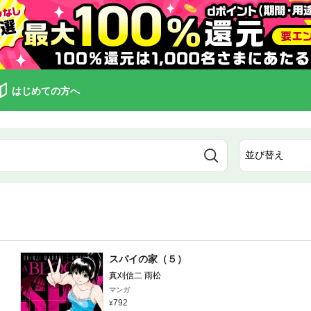
はじめての方へ
スパイの家（５）
真刈信二 雨松
マンガ
792