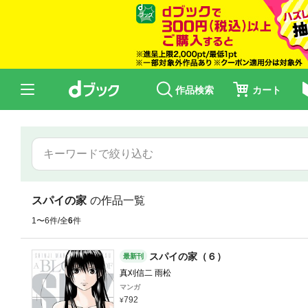
作品検索
カート
スパイの家
の作品一覧
1〜6件/全
6
件
スパイの家（６）
最新刊
真刈信二 雨松
マンガ
792