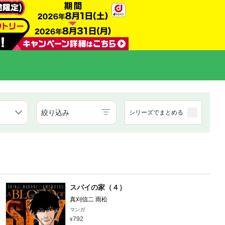
絞り込み
シリーズでまとめる
スパイの家（４）
真刈信二 雨松
マンガ
792