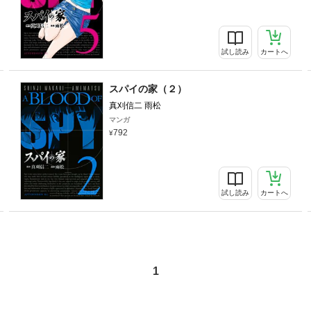
試し読み
カートへ
スパイの家（２）
真刈信二 雨松
マンガ
792
試し読み
カートへ
1