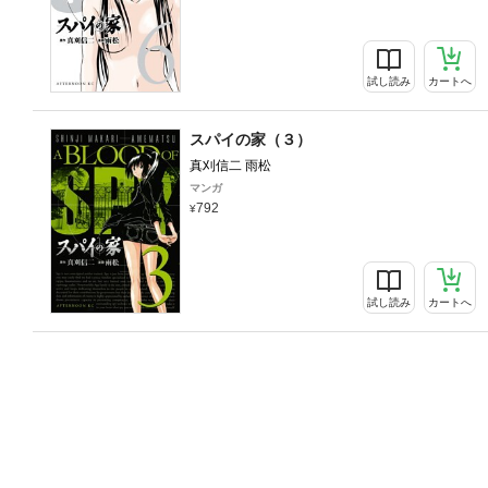
試し読み
カートへ
スパイの家（３）
真刈信二 雨松
マンガ
792
試し読み
カートへ