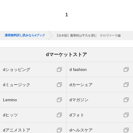
1
漫画無料試し読みならdブック
【合本版】魔導師は平凡を望む サロヴァーラ編
dマーケットストア
dショッピング
d fashion
dミュージック
dカーシェア
Lemino
dマガジン
dヒッツ
dフォト
dアニメストア
dヘルスケア