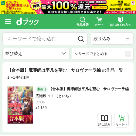
作品検索
カート
はじめての方へ
絞り込み
シリーズでまとめる
【合本版】魔導師は平凡を望む サロヴァーラ編
の作品一覧
1〜1件/全
1
件
【合本版】魔導師は平凡を望む サロヴァーラ編
最新刊
広瀬煉 １１（といち）
ノベル
4,180
試し読み
カートへ