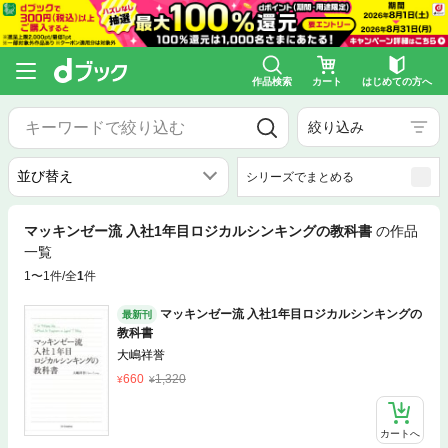
作品検索
カート
はじめての方へ
絞り込み
シリーズでまとめる
マッキンゼー流 入社1年目ロジカルシンキングの教科書
の作品
一覧
1〜1件/全
1
件
マッキンゼー流 入社1年目ロジカルシンキングの
最新刊
教科書
大嶋祥誉
660
1,320
カートへ