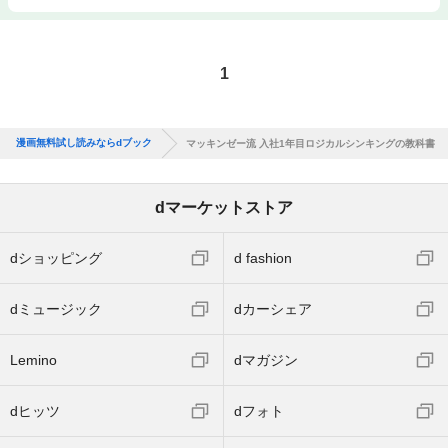
1
漫画無料試し読みならdブック
マッキンゼー流 入社1年目ロジカルシンキングの教科書
dマーケットストア
dショッピング
d fashion
dミュージック
dカーシェア
Lemino
dマガジン
dヒッツ
dフォト