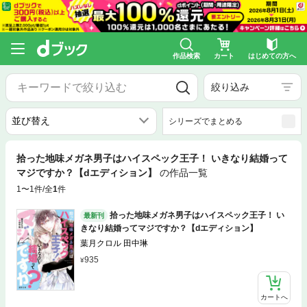
作品検索
カート
はじめての方へ
絞り込み
シリーズでまとめる
拾った地味メガネ男子はハイスペック王子！ いきなり結婚って
マジですか？【dエディション】
の作品一覧
1〜1件/全
1
件
拾った地味メガネ男子はハイスペック王子！ い
最新刊
きなり結婚ってマジですか？【dエディション】
葉月クロル 田中琳
935
カートへ