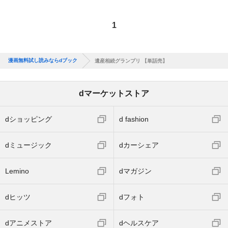
1
漫画無料試し読みならdブック
遺産相続グランプリ 【単話売】
dマーケットストア
dショッピング
d fashion
dミュージック
dカーシェア
Lemino
dマガジン
dヒッツ
dフォト
dアニメストア
dヘルスケア