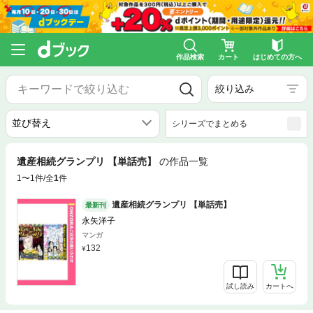
作品検索
カート
はじめての方へ
絞り込み
シリーズでまとめる
遺産相続グランプリ 【単話売】
の作品一覧
1〜1件/全
1
件
遺産相続グランプリ 【単話売】
最新刊
永矢洋子
マンガ
132
試し読み
カートへ