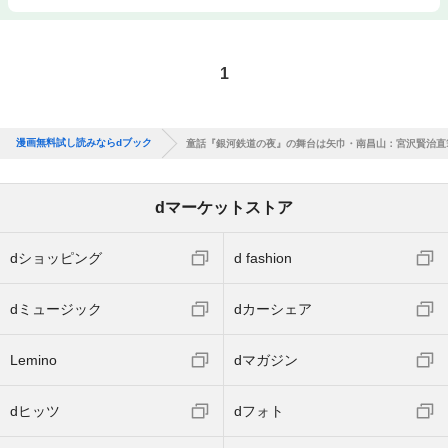
1
漫画無料試し読みならdブック
童話『銀河鉄道の夜』の舞台は矢巾・南昌山：宮沢賢治直
dマーケットストア
dショッピング
d fashion
dミュージック
dカーシェア
Lemino
dマガジン
dヒッツ
dフォト