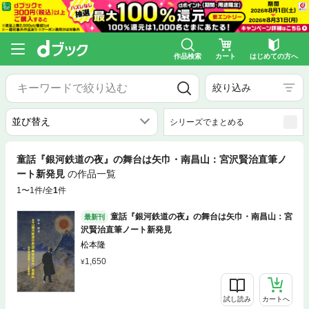
作品検索
カート
はじめての方へ
絞り込み
シリーズでまとめる
童話『銀河鉄道の夜』の舞台は矢巾・南昌山：宮沢賢治直筆ノ
ート新発見
の作品一覧
1〜1件/全
1
件
童話『銀河鉄道の夜』の舞台は矢巾・南昌山：宮
最新刊
沢賢治直筆ノート新発見
松本隆
1,650
試し読み
カートへ