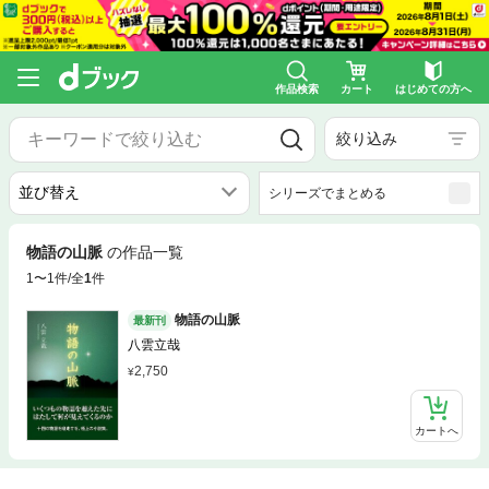
作品検索
カート
はじめての方へ
絞り込み
シリーズでまとめる
物語の山脈
の作品一覧
1〜1件/全
1
件
物語の山脈
最新刊
八雲立哉
2,750
カートへ