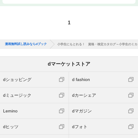
1
漫画無料試し読みならdブック
小学生にもとれる！ 資格・検定カタログ～小学生のミカ
dマーケットストア
dショッピング
d fashion
dミュージック
dカーシェア
Lemino
dマガジン
dヒッツ
dフォト