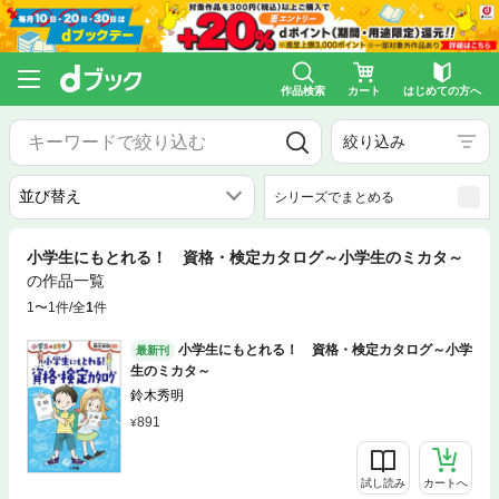
作品検索
カート
はじめての方へ
絞り込み
シリーズでまとめる
小学生にもとれる！ 資格・検定カタログ～小学生のミカタ～
の作品一覧
1〜1件/全
1
件
小学生にもとれる！ 資格・検定カタログ～小学
最新刊
生のミカタ～
鈴木秀明
891
試し読み
カートへ